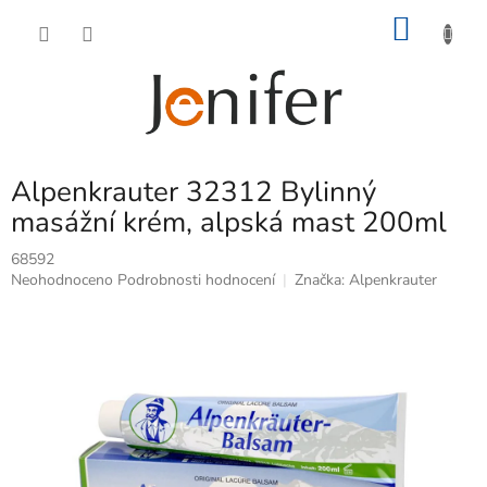
Přejít
NÁKU
na
obsah
KOŠÍK
Alpenkrauter 32312 Bylinný
masážní krém, alpská mast 200ml
68592
Průměrné
Neohodnoceno
Podrobnosti hodnocení
Značka:
Alpenkrauter
hodnocení
produktu
je
0,0
z
5
hvězdiček.