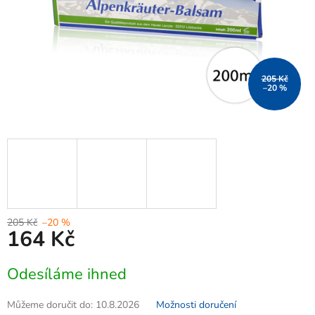
205 Kč
–20 %
205 Kč
–20 %
164 Kč
Měrná
Odesíláme ihned
cena:
Můžeme doručit do:
10.8.2026
Možnosti doručení