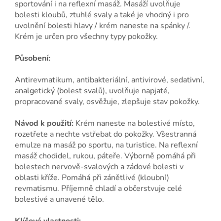
sportování i na reflexní masáž. Masáží uvolňuje
bolesti kloubů, ztuhlé svaly a také je vhodný i pro
uvolnění bolesti hlavy / krém naneste na spánky /.
Krém je určen pro všechny typy pokožky.
Působení:
Antirevmatikum, antibakteriální, antivirové, sedativní,
analgetický (bolest svalů), uvolňuje napjaté,
propracované svaly, osvěžuje, zlepšuje stav pokožky.
Návod k použití:
Krém naneste na bolestivé místo,
rozetřete a nechte vstřebat do pokožky. Všestranná
emulze na masáž po sportu, na turistice. Na reflexní
masáž chodidel, rukou, páteře. Výborně pomáhá při
bolestech nervově-svalových a zádové bolesti v
oblasti kříže. Pomáhá při zánětlivé (kloubní)
revmatismu. Příjemně chladí a občerstvuje celé
bolestivé a unavené tělo.