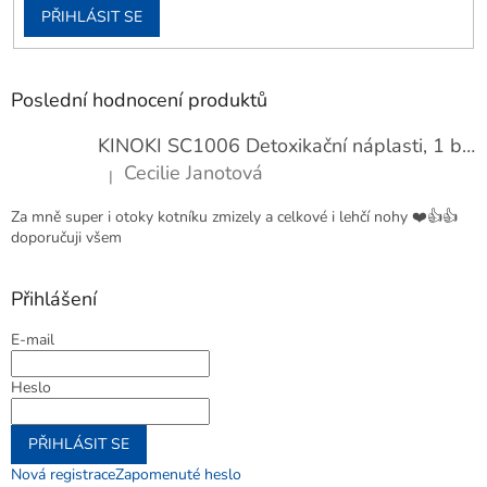
PŘIHLÁSIT SE
Poslední hodnocení produktů
KINOKI SC1006 Detoxikační náplasti, 1 balení - 10 ks
Cecilie Janotová
|
Hodnocení produktu je 4 z 5 hvězdiček.
Za mně super i otoky kotníku zmizely a celkové i lehčí nohy ❤️👍👍
doporučuji všem
Přihlášení
E-mail
Heslo
PŘIHLÁSIT SE
Nová registrace
Zapomenuté heslo