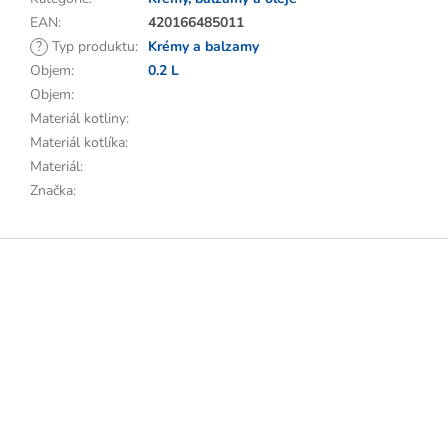
EAN
:
420166485011
?
Typ produktu
:
Krémy a balzamy
Objem
:
0.2 L
Objem
:
Materiál kotliny
:
Materiál kotlíka
:
Materiál
:
Značka
:
Z
á
p
a
t
í