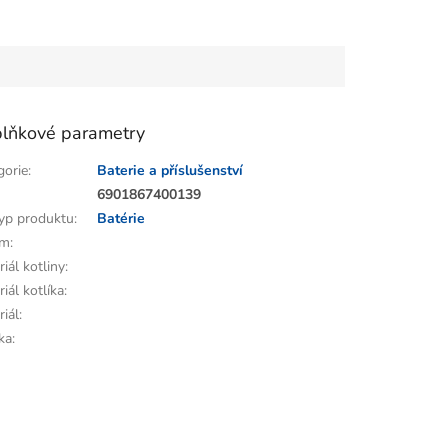
lňkové parametry
gorie
:
Baterie a příslušenství
:
6901867400139
yp produktu
:
Batérie
em
:
iál kotliny
:
iál kotlíka
:
riál
:
ka
: