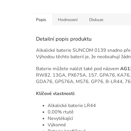
Popis
Hodnocení
Diskuze
Detailní popis produktu
Alkalické baterie SUNCOM 0139 snadno překon
Výhodou těchto baterií je, že neobsahují žádnou
Baterie můžete nalézt také pod názvem
AG13
RW82, 13GA, PX675A, 157, GPA76, KA76, 
GDA76, GPS76A, MS76, GP76, B-LR44, 76
Klíčové vlastnosti:
Alkalické baterie LR44
0,00% rtutě
Nevytékající
Výkonné