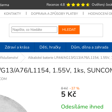
Recenze 4.8
Ověřený česk
zdarma
KONTAKTY
DOPRAVA A ZPŮSOBY PLATBY
HODNOCENÍ 
HLEDAT
Zdraví a krása
Děti, hračky
Dům, dílna a zahrada
příslušenství
Alkalické baterie LR44/AG13/G13/A76/L1154, 1.55V
13/G13/A76/L1154, 1.55V, 1ks, SUNC
COM
8 Kč
–37 %
5 Kč
Měrná
Odesíláme ihned
cena: