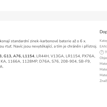
Dop
ají standardní zinek-karbonové baterie až o 6 x.
Kate
 rtuť. Navíc jsou nevytékající, a tím je chráněn i přístroj.
EAN
?
T
, G13, A76, L1154
, LR44H, V13GA, LR1154, PX76A,
Obj
KA, 1166A, 1128MP, D76A, S76, 208-904, SB-F9,
Mater
A.
Mater
Mate
Znač