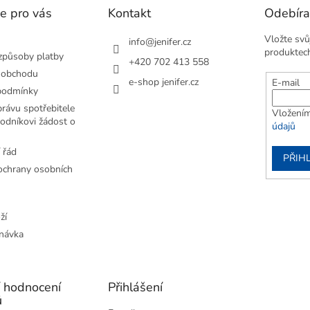
e pro vás
Kontakt
Odebíra
Vložte svů
info
@
jenifer.cz
produktec
způsoby platby
+420 702 413 558
 obchodu
e-shop jenifer.cz
E-mail
podmínky
rávu spotřebitele
Vložením
odníkovi žádost o
údajů
 řád
PŘIHL
chrany osobních
ží
návka
í hodnocení
Přihlášení
ů