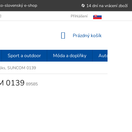
o-slovenský e‑shop
🔄 14 dní na vrácení zboží
OBCHODU
OBCHODNÍ PODMÍNKY
Přihlášení
POUČENÍ O PRÁVU SPOTŘE
NÁKUPNÍ
Prázdný košík
KOŠÍK
Sport a outdoor
Móda a doplňky
Auto-moto
, 1ks, SUNCOM 0139
OM 0139
89585