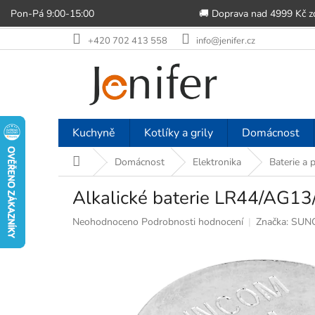
Pon-Pá 9:00-15:00
🚚 Doprava nad 4999 Kč 
Přejít
+420 702 413 558
info@jenifer.cz
na
obsah
Kuchyně
Kotlíky a grily
Domácnost
Domů
Domácnost
Elektronika
Baterie a 
Alkalické baterie LR44/AG
Průměrné
Neohodnoceno
Podrobnosti hodnocení
Značka:
SUN
hodnocení
produktu
je
0,0
z
5
hvězdiček.