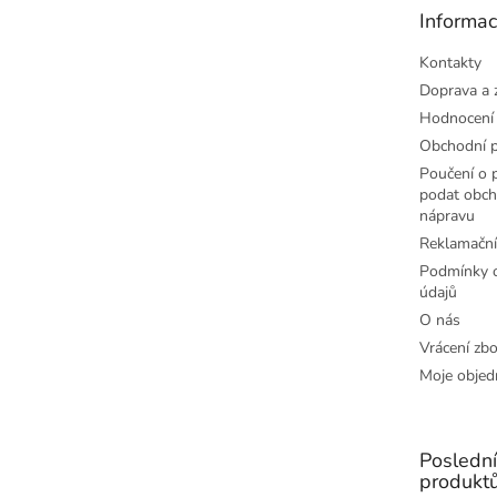
t
Informac
í
Kontakty
Doprava a 
Hodnocení
Obchodní 
Poučení o p
podat obch
nápravu
Reklamační
Podmínky o
údajů
O nás
Vrácení zbo
Moje objed
Posledn
produkt