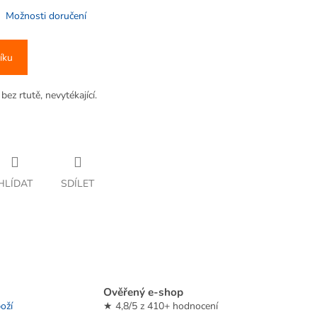
Možnosti doručení
íku
z rtutě, nevytékající.
HLÍDAT
SDÍLET
Ověřený e-shop
oží
★ 4,8/5 z 410+ hodnocení