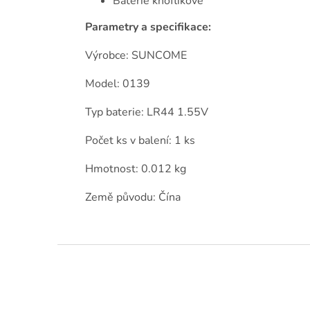
Baterie knoflíkové
Parametry a specifikace:
Výrobce: SUNCOME
Model: 0139
Typ baterie: LR44 1.55V
Počet ks v balení: 1 ks
Hmotnost: 0.012 kg
Země původu: Čína
Z
á
p
a