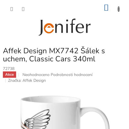
Přejít
NÁKU
na
obsah
KOŠÍK
Affek Design MX7742 Šálek s
uchem, Classic Cars 340ml
72738
Průměrné
Neohodnoceno
Podrobnosti hodnocení
Akce
hodnocení
Značka:
Affek Design
produktu
je
0,0
z
5
hvězdiček.