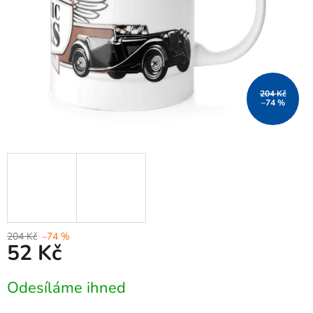
204 Kč
–74 %
204 Kč
–74 %
52 Kč
Měrná
Odesíláme ihned
cena: