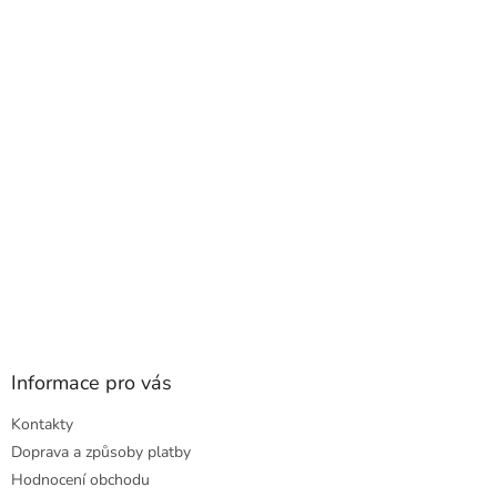
p
a
t
í
Informace pro vás
Kontakty
Doprava a způsoby platby
Hodnocení obchodu