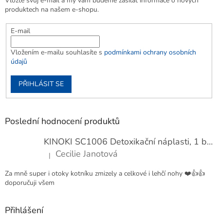
Vložte svůj e-mail a my vám budeme zasílat informace o nových
produktech na našem e-shopu.
E-mail
Vložením e-mailu souhlasíte s
podmínkami ochrany osobních
údajů
PŘIHLÁSIT SE
Poslední hodnocení produktů
KINOKI SC1006 Detoxikační náplasti, 1 balení - 10 ks
Cecilie Janotová
|
Hodnocení produktu je 4 z 5 hvězdiček.
Za mně super i otoky kotníku zmizely a celkové i lehčí nohy ❤️👍👍
doporučuji všem
Přihlášení