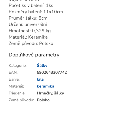
Počet ks v balení: 1ks
Rozměry balení: 11x10cm
Průměr šálku: 8cm
Určení: univerzální
Hmotnost: 0,329 kg
Materiál: Keramika
Země původu: Polsko
Doplňkové parametry
Kategorie
:
Šálky
EAN
:
5902643307742
Barva
:
bílá
Materiál
:
keramika
Triedenie
:
Hrnečky, šálky
Země původu
:
Polsko
Z
á