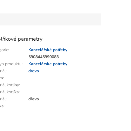
lňkové parametry
gorie
:
Kancelářské potřeby
:
5908445990083
yp produktu
:
Kancelárske potreby
riál
:
drevo
em
:
iál kotliny
:
iál kotlíka
:
riál
:
dřevo
ka
: