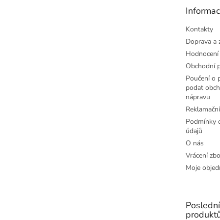
t
Informac
í
Kontakty
Doprava a 
Hodnocení
Obchodní 
Poučení o p
podat obch
nápravu
Reklamační
Podmínky o
údajů
O nás
Vrácení zbo
Moje objed
Posledn
produkt