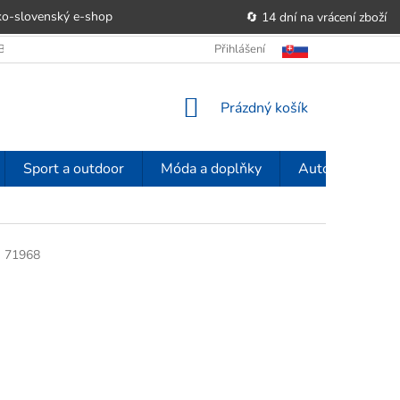
o-slovenský e‑shop
🔄 14 dní na vrácení zboží
OBCHODU
OBCHODNÍ PODMÍNKY
Přihlášení
POUČENÍ O PRÁVU SPOTŘE
NÁKUPNÍ
Prázdný košík
KOŠÍK
Sport a outdoor
Móda a doplňky
Auto-moto
m
71968