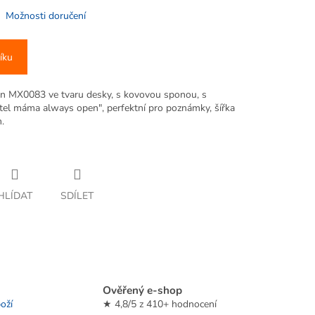
Možnosti doručení
íku
n MX0083 ve tvaru desky, s kovovou sponou, s
tel máma always open", perfektní pro poznámky, šířka
.
HLÍDAT
SDÍLET
Ověřený e-shop
oží
★ 4,8/5 z 410+ hodnocení