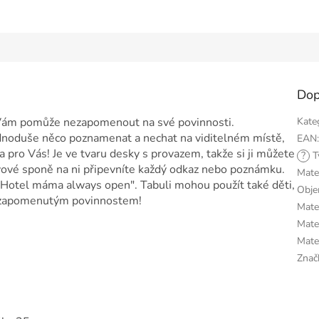
Dop
ám pomůže nezapomenout na své povinnosti.
Kate
dnoduše něco poznamenat a nechat na viditelném místě,
EAN
 pro Vás! Je ve tvaru desky s provazem, takže si ji můžete
?
T
ovové sponě na ni připevníte každý odkaz nebo poznámku.
Mate
Hotel máma always open". Tabuli mohou použít také děti,
Obj
m zapomenutým povinnostem!
Mater
Mater
Mate
Znač