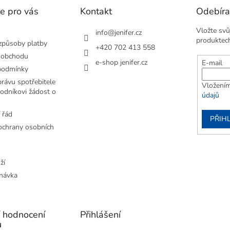
e pro vás
Kontakt
Odebíra
Vložte svů
info
@
jenifer.cz
produktec
způsoby platby
+420 702 413 558
 obchodu
e-shop jenifer.cz
E-mail
podmínky
rávu spotřebitele
Vložením
odníkovi žádost o
údajů
 řád
PŘIHL
chrany osobních
ží
návka
í hodnocení
Přihlášení
ů