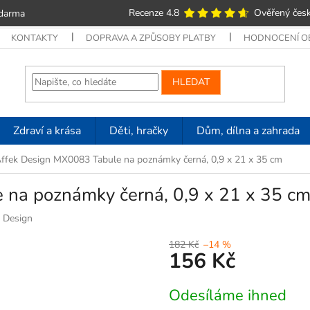
Recenze 4.8
Ověřený česk
zdarma
KONTAKTY
DOPRAVA A ZPŮSOBY PLATBY
HODNOCENÍ 
HLEDAT
Zdraví a krása
Děti, hračky
Dům, dílna a zahrada
ffek Design MX0083 Tabule na poznámky černá, 0,9 x 21 x 35 cm
 na poznámky černá, 0,9 x 21 x 35 c
 Design
182 Kč
–14 %
156 Kč
Měrná
Odesíláme ihned
cena: