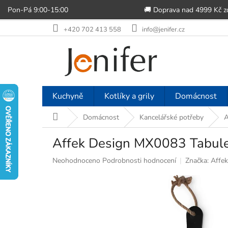
Pon-Pá 9:00-15:00
🚚 Doprava nad 4999 Kč 
Přejít
+420 702 413 558
info@jenifer.cz
na
obsah
Kuchyně
Kotlíky a grily
Domácnost
Domů
Domácnost
Kancelářské potřeby
A
Affek Design MX0083 Tabule
Průměrné
Neohodnoceno
Podrobnosti hodnocení
Značka:
Affek
hodnocení
produktu
je
0,0
z
5
hvězdiček.