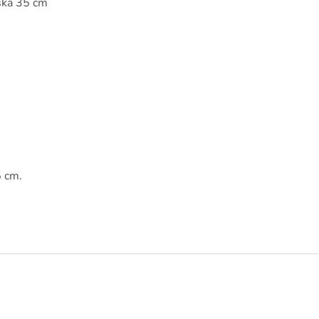
ška 35 cm
5 cm.