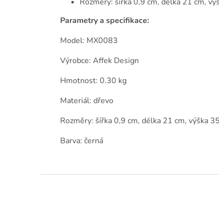
Rozměry: šířka 0,9 cm, délka 21 cm, vý
Parametry a specifikace:
Model: MX0083
Výrobce: Affek Design
Hmotnost: 0.30 kg
Materiál: dřevo
Rozměry: šířka 0,9 cm, délka 21 cm, výška 3
Barva: černá
Z
á
p
a