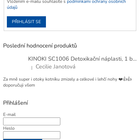
Vložením e-mailu souhlasíte s
podmínkami ochrany osobních
údajů
PŘIHLÁSIT SE
Poslední hodnocení produktů
KINOKI SC1006 Detoxikační náplasti, 1 balení - 10 ks
Cecilie Janotová
|
Hodnocení produktu je 4 z 5 hvězdiček.
Za mně super i otoky kotníku zmizely a celkové i lehčí nohy ❤️👍👍
doporučuji všem
Přihlášení
E-mail
Heslo