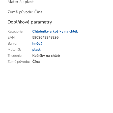
Materiál: plast
Země původu: Čína
Doplňkové parametry
Kategorie
:
Chlebníky a košíky na chléb
EAN
:
5902643348295
Barva
:
hnědá
Materiál
:
plast
Triedenie
:
Košíčky na chléb
Země původu
:
Čína
Z
á
p
a
t
í