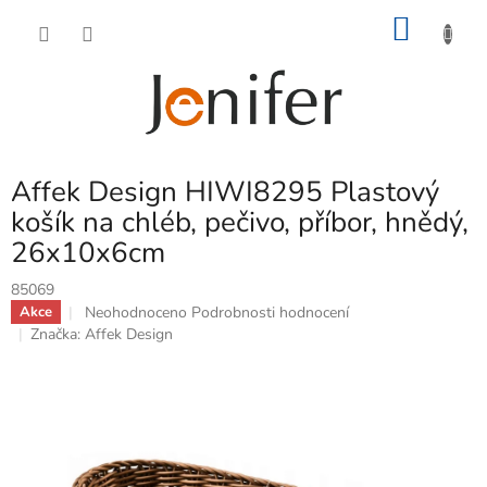
Přejít
NÁKU
na
obsah
KOŠÍK
Affek Design HIWI8295 Plastový
košík na chléb, pečivo, příbor, hnědý,
26x10x6cm
85069
Průměrné
Neohodnoceno
Podrobnosti hodnocení
Akce
hodnocení
Značka:
Affek Design
produktu
je
0,0
z
5
hvězdiček.