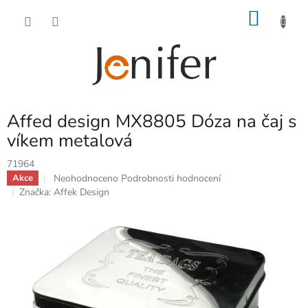
Přejít
NÁKU
na
obsah
KOŠÍK
Affed design MX8805 Dóza na čaj s
víkem metalová
71964
Průměrné
Neohodnoceno
Podrobnosti hodnocení
Akce
hodnocení
Značka:
Affek Design
produktu
je
0,0
z
5
hvězdiček.