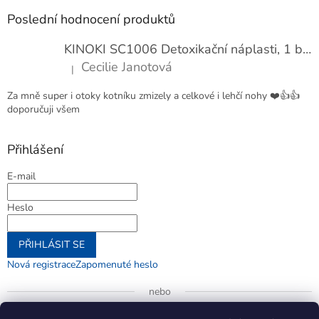
Poslední hodnocení produktů
KINOKI SC1006 Detoxikační náplasti, 1 balení - 10 ks
Cecilie Janotová
|
Hodnocení produktu je 4 z 5 hvězdiček.
Za mně super i otoky kotníku zmizely a celkové i lehčí nohy ❤️👍👍
doporučuji všem
Přihlášení
E-mail
Heslo
PŘIHLÁSIT SE
Nová registrace
Zapomenuté heslo
nebo