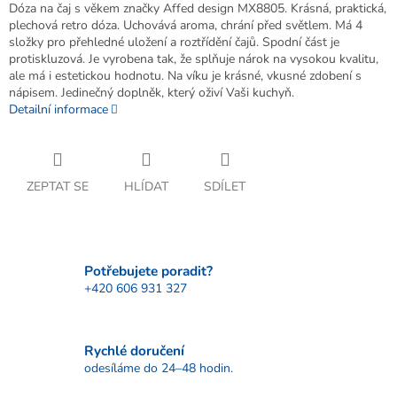
Dóza na čaj s věkem značky Affed design MX8805. Krásná, praktická,
plechová retro dóza. Uchovává aroma, chrání před světlem. Má 4
složky pro přehledné uložení a roztřídění čajů. Spodní část je
protiskluzová. Je vyrobena tak, že splňuje nárok na vysokou kvalitu,
ale má i estetickou hodnotu. Na víku je krásné, vkusné zdobení s
nápisem. Jedinečný doplněk, který oživí Vaši kuchyň.
Detailní informace
ZEPTAT SE
HLÍDAT
SDÍLET
Potřebujete poradit?
+420 606 931 327
Rychlé doručení
odesíláme do 24–48 hodin.