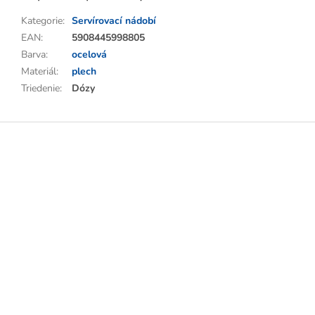
Kategorie
:
Servírovací nádobí
EAN
:
5908445998805
Barva
:
ocelová
Materiál
:
plech
Triedenie
:
Dózy
Z
á
p
a
t
í