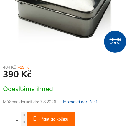
484 Kč
–19 %
484 Kč
–19 %
390 Kč
Měrná
Odesíláme ihned
cena:
Můžeme doručit do:
7.8.2026
Možnosti doručení
Přidat do košíku