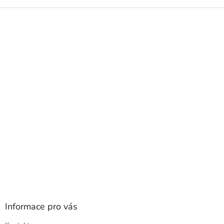
Z
á
p
a
t
í
Informace pro vás