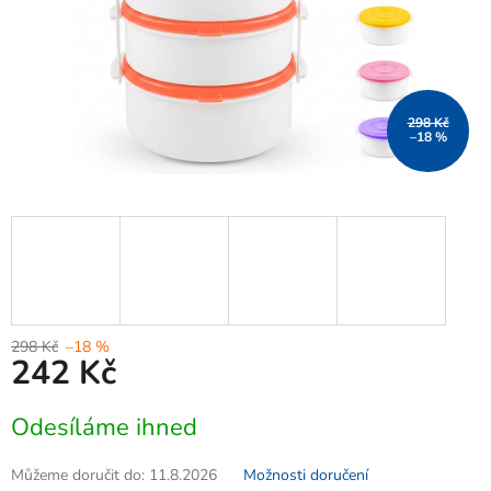
298 Kč
–18 %
298 Kč
–18 %
242 Kč
Měrná
Odesíláme ihned
cena:
Můžeme doručit do:
11.8.2026
Možnosti doručení