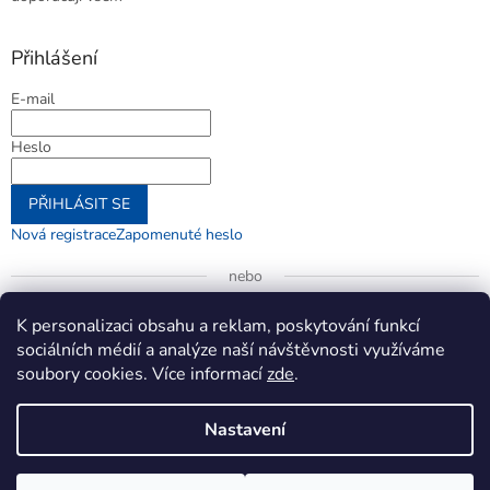
Přihlášení
E-mail
Heslo
PŘIHLÁSIT SE
Nová registrace
Zapomenuté heslo
nebo
Přihlásit se přes Google
K personalizaci obsahu a reklam, poskytování funkcí
sociálních médií a analýze naší návštěvnosti využíváme
soubory cookies. Více informací
zde
.
Vytvořil Shoptet
Nastavení
Copyright 2026
jenifer.cz
. Všechna práva vyhrazena.
Upravit