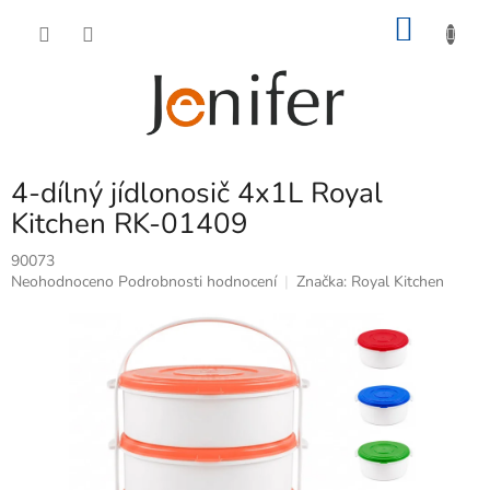
Přejít
NÁKU
na
obsah
KOŠÍK
4-dílný jídlonosič 4x1L Royal
Kitchen RK-01409
90073
Průměrné
Neohodnoceno
Podrobnosti hodnocení
Značka:
Royal Kitchen
hodnocení
produktu
je
0,0
z
5
hvězdiček.