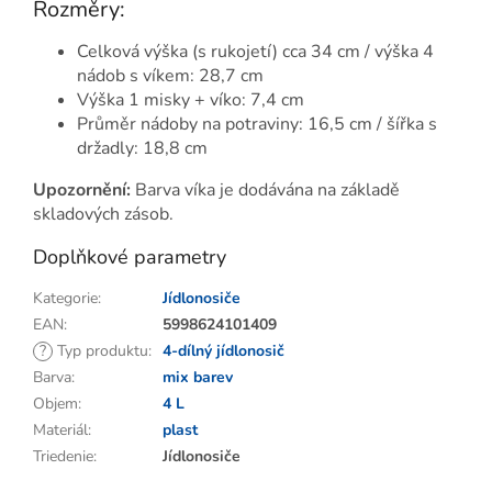
Rozměry:
Celková výška (s rukojetí) cca 34 cm / výška 4
nádob s víkem: 28,7 cm
Výška 1 misky + víko: 7,4 cm
Průměr nádoby na potraviny: 16,5 cm / šířka s
držadly: 18,8 cm
Upozornění:
Barva víka je dodávána na základě
skladových zásob.
Doplňkové parametry
Kategorie
:
Jídlonosiče
EAN
:
5998624101409
?
Typ produktu
:
4-dílný jídlonosič
Barva
:
mix barev
Objem
:
4 L
Materiál
:
plast
Triedenie
:
Jídlonosiče