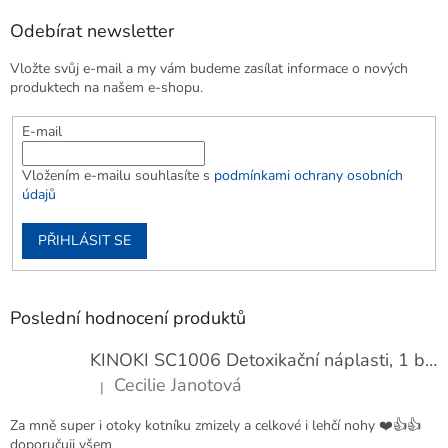
Odebírat newsletter
Vložte svůj e-mail a my vám budeme zasílat informace o nových
produktech na našem e-shopu.
E-mail
Vložením e-mailu souhlasíte s
podmínkami ochrany osobních
údajů
PŘIHLÁSIT SE
Poslední hodnocení produktů
KINOKI SC1006 Detoxikační náplasti, 1 balení - 10 ks
Cecilie Janotová
|
Hodnocení produktu je 4 z 5 hvězdiček.
Za mně super i otoky kotníku zmizely a celkové i lehčí nohy ❤️👍👍
doporučuji všem