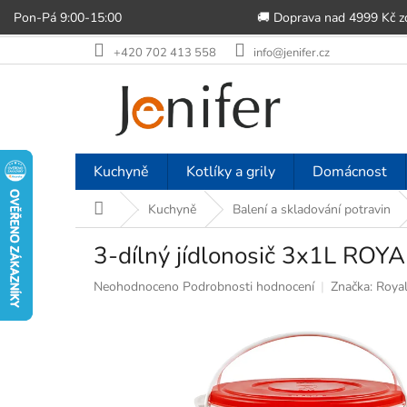
Pon-Pá 9:00-15:00
🚚 Doprava nad 4999 Kč 
Přejít
+420 702 413 558
info@jenifer.cz
na
obsah
Kuchyně
Kotlíky a grily
Domácnost
Domů
Kuchyně
Balení a skladování potravin
3-dílný jídlonosič 3x1L RO
Průměrné
Neohodnoceno
Podrobnosti hodnocení
Značka:
Royal
hodnocení
produktu
je
0,0
z
5
hvězdiček.