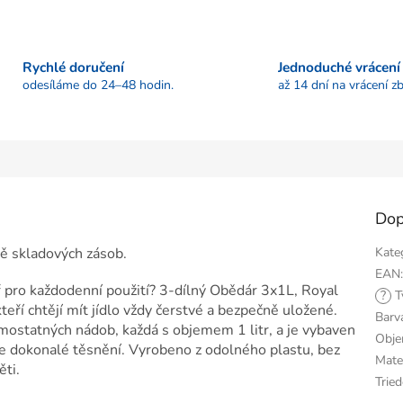
Rychlé doručení
Jednoduché vrácení
odesíláme do 24–48 hodin.
až 14 dní na vrácení zb
Dop
dě skladových zásob.
Kate
EAN
ř pro každodenní použití? 3-dílný Obědár 3x1L, Royal
?
T
eří chtějí mít jídlo vždy čerstvé a bezpečně uložené.
Barv
amostatných nádob, každá s objemem 1 litr, a je vybaven
Obj
je dokonalé těsnění. Vyrobeno z odolného plastu, bez
Mate
ěti.
Tried