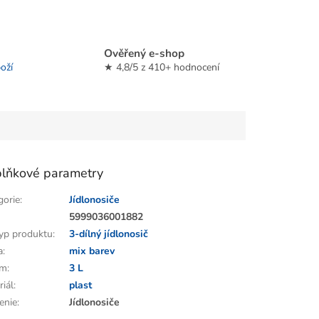
Ověřený e-shop
oží
★ 4,8/5 z 410+ hodnocení
lňkové parametry
gorie
:
Jídlonosiče
:
5999036001882
yp produktu
:
3-dílný jídlonosič
a
:
mix barev
em
:
3 L
riál
:
plast
enie
:
Jídlonosiče