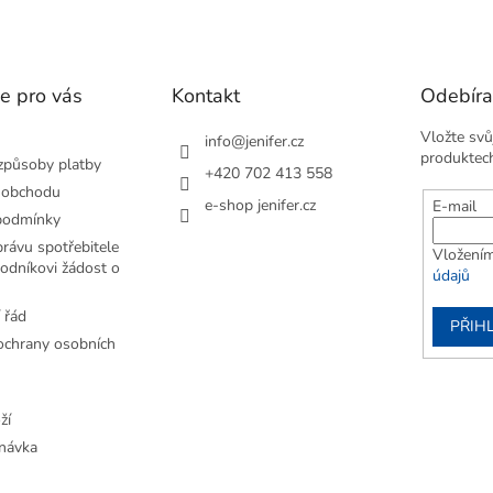
e pro vás
Kontakt
Odebíra
Vložte svů
info
@
jenifer.cz
produktec
způsoby platby
+420 702 413 558
 obchodu
e-shop jenifer.cz
E-mail
podmínky
rávu spotřebitele
Vložením
odníkovi žádost o
údajů
 řád
PŘIHL
chrany osobních
ží
návka