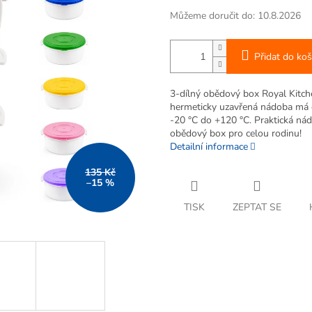
Můžeme doručit do:
10.8.2026
Přidat do koš
3-dílný obědový box Royal Kitche
hermeticky uzavřená nádoba má o
-20 °C do +120 °C. Praktická nádo
obědový box pro celou rodinu!
Detailní informace
135 Kč
–15 %
TISK
ZEPTAT SE