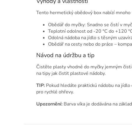
Výhody a vlastnosti
Tento hermetický obědový box nabízí mnoho v
Obědář do myčky: Snadno se čistí v myčc
Teplotní odolnost od -20 °C do +120 °C
Odolná nádoba na jídlo s těsným uzavírá
Obědář na cesty nebo do práce – kompakt
Návod na údržbu a tip
Čistěte plasty vhodné do myčky jemným čisti
na tipy jak čistit plastové nádoby.
TIP:
Pokud hledáte praktickú nádobu na jídlo 
pro rychlé ohřevy.
Upozornění:
Barva víka je dodávána na zákla
Z