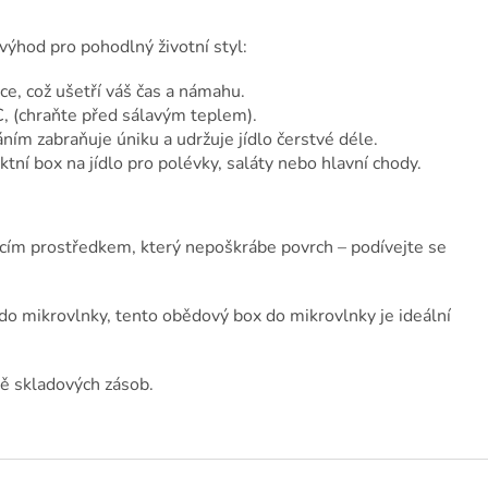
ýhod pro pohodlný životní styl:
e, což ušetří váš čas a námahu.
, (chraňte před sálavým teplem).
ním zabraňuje úniku a udržuje jídlo čerstvé déle.
ní box na jídlo pro polévky, saláty nebo hlavní chody.
cím prostředkem, který nepoškrábe povrch – podívejte se
do mikrovlnky, tento obědový box do mikrovlnky je ideální
dě skladových zásob.