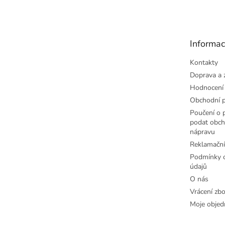
á
p
a
t
Informac
í
Kontakty
Doprava a 
Hodnocení
Obchodní 
Poučení o p
podat obch
nápravu
Reklamační
Podmínky o
údajů
O nás
Vrácení zbo
Moje objed