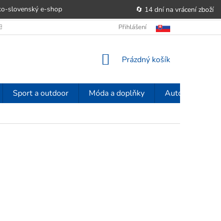
o-slovenský e‑shop
🔄 14 dní na vrácení zboží
OBCHODU
OBCHODNÍ PODMÍNKY
Přihlášení
POUČENÍ O PRÁVU SPOTŘE
NÁKUPNÍ
Prázdný košík
KOŠÍK
Sport a outdoor
Móda a doplňky
Auto-moto