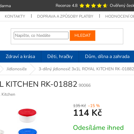
Recenze 4.8
Ověřený česk
zdarma
KONTAKTY
DOPRAVA A ZPŮSOBY PLATBY
HODNOCENÍ 
HLEDAT
Zdraví a krása
Děti, hračky
Dům, dílna a zahrada
Jídlonosiče
3-dílný jídlonosič 3x1L ROYAL KITCHEN RK-01882
YAL KITCHEN RK-01882
90066
 Kitchen
135 Kč
–15 %
114 Kč
Měrná
Odesíláme ihned
cena: